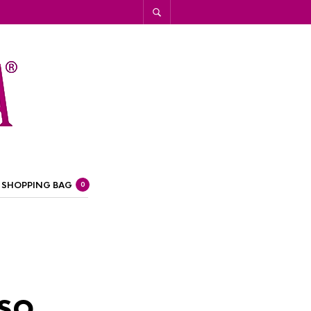
SHOPPING BAG
0
so